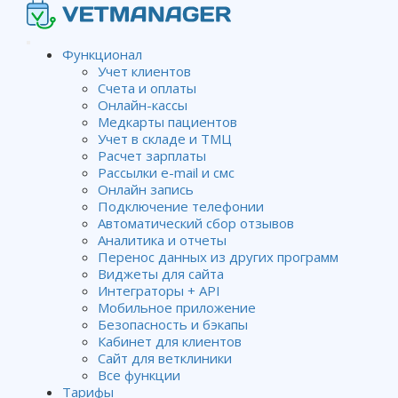
Функционал
Учет клиентов
Счета и оплаты
Редактирование данных в
Онлайн-кассы
Медкарты пациентов
справочниках
Учет в складе и ТМЦ
Расчет зарплаты
Рассылки e-mail и смс
Онлайн запись
Wiki
Редактирование справочников
Редактирование
Подключение телефонии
данных в справочниках
Автоматический сбор отзывов
Аналитика и отчеты
Перенос данных из других программ
Виджеты для сайта
Чтобы
Интеграторы + API
отредактировать
Мобильное приложение
Безопасность и бэкапы
какой-либо
Кабинет для клиентов
справочник,
Сайт для ветклиники
необходимо зайти
Все функции
в настройки
Тарифы