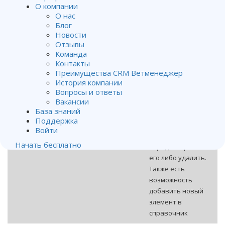
программы, раздел
О компании
Справочники
.
О нас
Блог
Далее в списке
Новости
справочников
Отзывы
выделите тот,
Команда
данные которого
Контакты
нужно изменить. В
Преимущества CRM Ветменеджер
окне справа
История компании
отобразится
Вопросы и ответы
Вакансии
список элементов
База знаний
этого справочника.
Поддержка
Выделив нужный
Войти
элемент, можно
Начать бесплатно
отредактировать
его либо удалить.
Также есть
возможность
добавить новый
элемент в
справочник