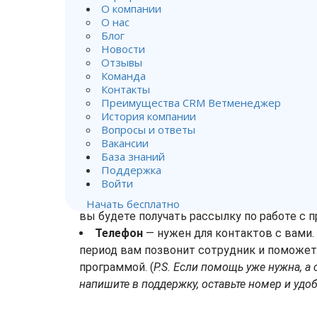
О компании
О нас
Блог
Новости
Отзывы
Нажмите кнопку
Начать бесплатно
на нашем 
Команда
зарегистрируйтесь. После этого программа ср
Контакты
ознакомления в тестовом режиме на
14 дней
.
Преимущества CRM Ветменеджер
История компании
Вопросы и ответы
При регистрации просим оставить личные дан
Вакансии
номер телефона.
База знаний
ФИО и email адрес
будут привязаны к д
Поддержка
нашей базе. На эти данные мы будем ориен
Войти
необходимо будет выяснить, кто владелец 
Начать бесплатно
вы будете получать рассылку по работе с 
Телефон
— нужен для контактов с вами.
период вам позвонит сотрудник и поможет
программой. (
P.S. Если помощь уже нужна, а
напишите в поддержку, оставьте номер и удо