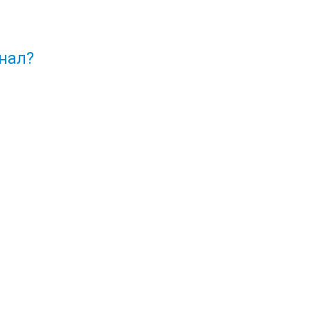
нал?
У