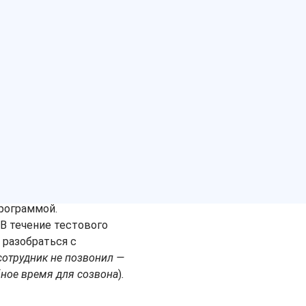
сайте и
азу будет доступна для
ные — ФИО, почту и
омену вашей клиники в
тироваться, если
домена. Плюс на почту
программой.
 В течение тестового
 разобраться с
 сотрудник не позвонил —
бное время для созвона
)
.