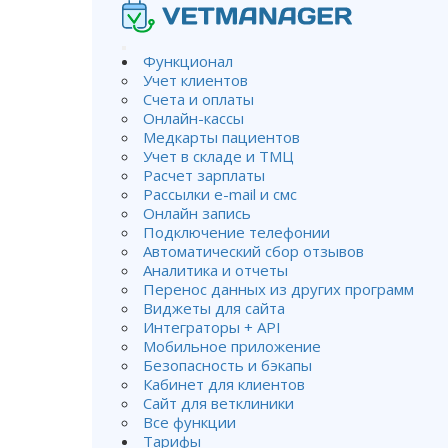
Функционал
Учет клиентов
Счета и оплаты
Онлайн-кассы
Как н
Медкарты пациентов
Учет в складе и ТМЦ
Расчет зарплаты
Рассылки e-mail и смс
Онлайн запись
Подключение телефонии
Автоматический сбор отзывов
Вы на этой странице, а значит,
Аналитика и отчеты
ветеринарной клинике. Здесь мы
Перенос данных из других программ
Виджеты для сайта
наш план вам поможет 
Интеграторы + API
Мобильное приложение
Безопасность и бэкапы
Кабинет для клиентов
Сайт для ветклиники
Все функции
Тарифы