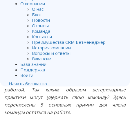
Топ-5 причин для членов
О компании
команды оставаться на работе
О нас
Блог
Новости
От
Владимир Хубирьянц
.
Отзывы
Команда
Опубликован
14.02.2018
.
Контакты
Преимущества CRM Ветменеджер
Около 50% работников готовы покинуть их
История компании
нынешнее место работы, если подвернется лучшая
Вопросы и ответы
Вакансии
возможность. Такие данные получены из недавнего
База знаний
опроса, проведенного рекрутинговой компанией
Поддержка
Jobvite. Причем эти 50% включают тех членов
Войти
команды, которые удовлетворены нынешней
Начать бесплатно
работой. Так каким образом ветеринарные
практики могут удержать свою команду? Здесь
перечислены 5 основных причин для члена
команды остаться на работе.