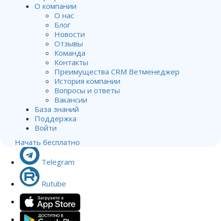
О компании
О нас
Блог
Контакты
Новости
Отзывы
+ 7 (495) 204-35-84
Команда
Написать в чат
Контакты
Написать на почту
Преимущества CRM Ветменеджер
История компании
Вопросы и ответы
Вконтакте
Вакансии
База знаний
Vetmedical
Поддержка
Войти
Youtube
Начать бесплатно
Telegram
Rutube