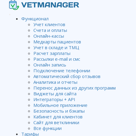
Функционал
Учет клиентов
Счета и оплаты
Онлайн-кассы
Медкарты пациентов
автозаполнение
Учет в складе и ТМЦ
Расчет зарплаты
Рассылки e-mail и смс
Онлайн запись
Подключение телефонии
Автоматический сбор отзывов
Wiki
автозаполнение
Аналитика и отчеты
Перенос данных из других программ
Виджеты для сайта
Автозаполнение ответственного в
Интеграторы + API
счетах и медкартах
Мобильное приложение
Безопасность и бэкапы
Кабинет для клиентов
Сайт для ветклиники
Все функции
Тарифы