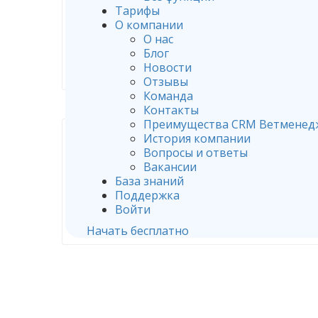
Тарифы
О компании
О нас
Блог
Редактирование спр
Новости
Отзывы
Команда
Контакты
Преимущества CRM Ветменед
История компании
Вопросы и ответы
Вакансии
База знаний
Интеграция с др
Поддержка
Войти
приложениями и с
Начать бесплатно