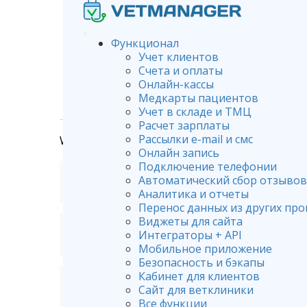
Функционал
Учет клиентов
Счета и оплаты
Онлайн-кассы
Медкарты пациентов
Учет в складе и ТМЦ
Расчет зарплаты
Рассылки e-mail и смс
Wiki
Товары и услуги. Прайс-лист
Онлайн запись
Подключение телефонии
Добавление в программу новог
Автоматический сбор отзывов
Аналитика и отчеты
Перенос данных из других пр
Виджеты для сайта
Установление цены на товар
Интеграторы + API
Мобильное приложение
Безопасность и бэкапы
Кабинет для клиентов
Печать прайс-листа на товары
Сайт для ветклиники
Все функции