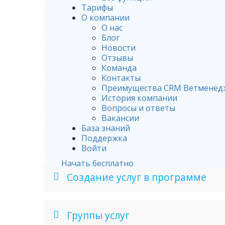
Тарифы
О компании
Выгрузка прайс-листа в Excel
О нас
Блог
Новости
Отзывы
Группы товаров
Команда
Контакты
Преимущества CRM Ветменед
История компании
Удаление или деактивирование
Вопросы и ответы
Вакансии
База знаний
Как изменить группу в товаре и
Поддержка
Войти
Начать бесплатно
Создание услуг в программе
Группы услуг