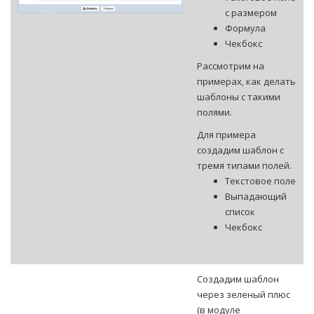
с размером
Формула
Чекбокс
Рассмотрим на
примерах, как делать
шаблоны с такими
полями.
Для примера
создадим шаблон с
тремя типами полей.
Текстовое поле
Выпадающий
список
Чекбокс
Создадим шаблон
через зеленый плюс
(в модуле