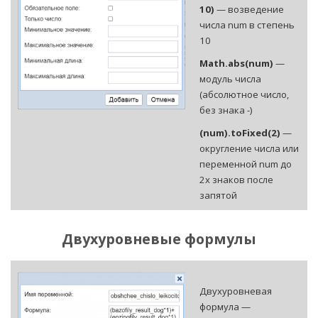
10)
— возведение
числа num в степень
10
Math.abs(num)
—
модуль числа
(абсолютное число,
без знака -)
(num).toFixed(2)
—
округление числа или
переменной num до
2х знаков после
запятой
Двухуровневые формулы
Двухуровневая
формула —