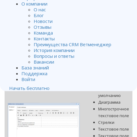
О компании
спецшаблонах
О нас
позволяют следить
Блог
за динамикой
Новости
жизненных
Отзывы
показателей
Команда
Контакты
питомца.
Преимущества CRM Ветменеджер
Именованные поля
История компании
имеют 9 типов:
Вопросы и ответы
Вакансии
Выпадающий
База знаний
список
Поддержка
Выпадающий
Войти
список со
Начать бесплатно
значением по
умолчанию
Диаграмма
Многострочное
текстовое поле
Стрелки
Текстовое поле
Текстовое поле