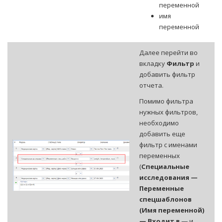
переменной
имя
переменной
Далее перейти во
вкладку
Фильтр
и
добавить фильтр
отчета.
Помимо фильтра
нужных фильтров,
необходимо
добавить еще
фильтр с именами
переменных
(
Специальные
исследования —
Переменные
спецшаблонов
(Имя переменной)
— Входит в
— и