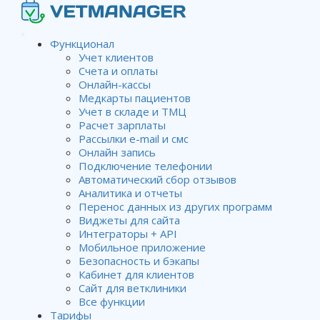
Функционал
Учет клиентов
Счета и оплаты
Именованные поля в
Онлайн-кассы
Медкарты пациентов
спецшаблонах
Учет в складе и ТМЦ
Расчет зарплаты
Рассылки e-mail и смс
Онлайн запись
Wiki
Спецшаблоны
Именованные поля в
Подключение телефонии
спецшаблонах
Автоматический сбор отзывов
Аналитика и отчеты
Перенос данных из других программ
Виджеты для сайта
Генератор правильных имен полей:
Интеграторы + API
Мобильное приложение
Безопасность и бэкапы
Кабинет для клиентов
Сайт для ветклиники
Все функции
Тарифы
Именованные поля в