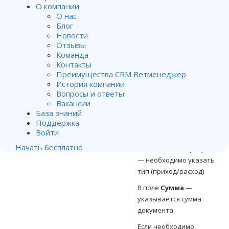
расходные и
О компании
О нас
приходные документы.
Блог
Для создания
Новости
документа нажмите на
Отзывы
Команда
кнопку
Добавить
Контакты
(зеленый плюс)
Преимущества CRM Ветменеджер
История компании
В поле
Дата
—
Вопросы и ответы
необходимо указать
Вакансии
дату когда был
База знаний
совершен приход или
Поддержка
Войти
расход из кассы.
Начать бесплатно
В поле
Тип операции
— необходимо указать
тип (приход/расход)
В поле
Сумма
—
указывается сумма
документа
Если необходимо