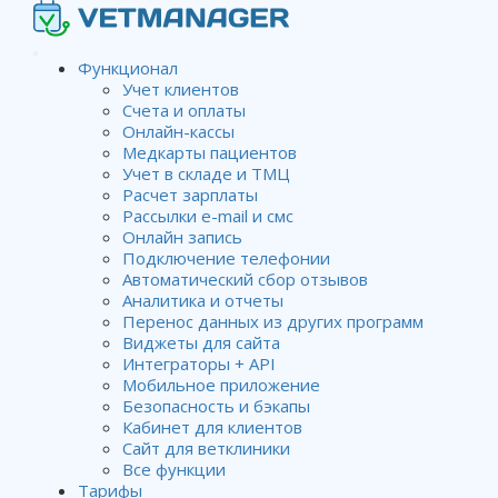
Функционал
Учет клиентов
Счета и оплаты
Настраиваем и считаем
Онлайн-кассы
Медкарты пациентов
зарплату через программу
Учет в складе и ТМЦ
Расчет зарплаты
Рассылки e-mail и смс
Онлайн запись
Wiki
Мощность использования программы
Подключение телефонии
Настраиваем и считаем зарплату через программу
Автоматический сбор отзывов
Аналитика и отчеты
Перенос данных из других программ
Виджеты для сайта
С помощью программы можно считать зарплату
Интеграторы + API
персоналу. Реализовано два варианта:
Мобильное приложение
% сотруднику от проданных им товаров/оказанных
Безопасность и бэкапы
услуг
Кабинет для клиентов
ставка за час или за смену
Сайт для ветклиники
Можно использовать сразу оба варианта либо выбрать
Все функции
какой-то один. Рассмотрим детальнее, как настроить и
Тарифы