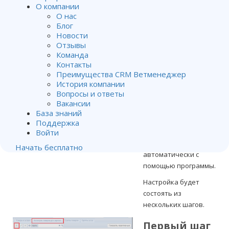
считать зарплату.
О компании
Зарплата как % от
О нас
Блог
реализованных товаров/
Новости
оказанных услуг
Отзывы
Команда
Контакты
Преимущества CRM Ветменеджер
Если вы платите
История компании
сотрудникам % от
Вопросы и ответы
реализованных ими
Вакансии
товаров и/или
База знаний
оказанных услуг,
Поддержка
можно считать
Войти
зарплату
Начать бесплатно
автоматически с
помощью программы.
Настройка будет
состоять из
нескольких шагов.
Первый шаг