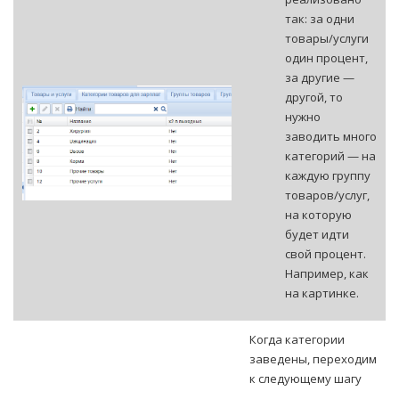
так: за одни
товары/услуги
один процент,
за другие —
другой, то
нужно
заводить много
категорий — на
каждую группу
товаров/услуг,
на которую
будет идти
свой процент.
Например, как
на картинке.
Когда категории
заведены, переходим
к следующему шагу