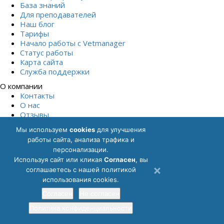
База знаний
Для преподавателей
Наш блог
Тарифы
Начало работы с Vetmanager
Статус работы
Карта сайта
Служба поддержки
О компании
Контакты
О нас
Отзывы
Команда
Мы используем
cookies
для улучшения
Сравнение с другими СRM
работы сайта, анализа трафика и
Начать бесплатно
персонализации.
Политика обработки персональных данных
Согласие на
Используя сайт или кликая
Cогласен
, вы
обработку персональных данных
Описание функциональных
соглашаетесь с нашей политикой
характеристик ПО
Описание процессов, обеспечивающих
использования cookies.
поддержание жизненного цикла
Согласен
Не согласен
Лицензионный договор
Пользовательское соглашение
Руководство пользователя
Политика конфиденциальности
ООО «ВЕТМЕНЕДЖЕР»