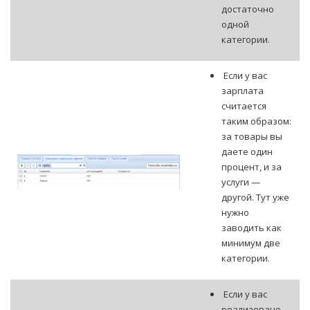
достаточно
одной
категории.
Если у вас
зарплата
считается
таким образом:
за товары вы
даете один
процент, и за
услуги —
другой. Тут уже
нужно
заводить как
минимум две
категории.
Если у вас
реализовано