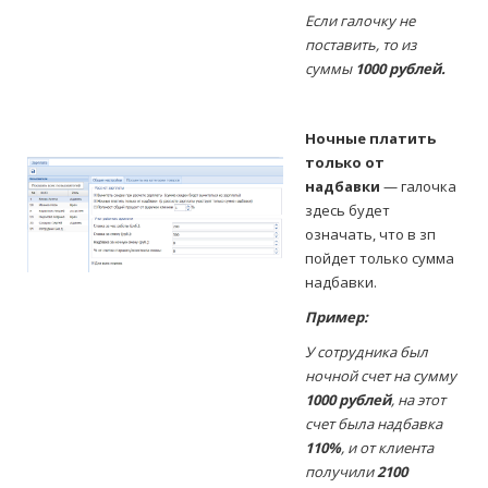
Если галочку не
поставить, то из
суммы
1000 рублей.
Ночные платить
только от
надбавки
— галочка
здесь будет
означать, что в зп
пойдет только сумма
надбавки.
Пример:
У сотрудника был
ночной счет на сумму
1000 рублей
, на этот
счет была надбавка
110%
, и от клиента
получили
2100