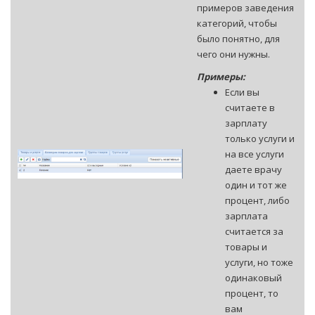
примеров заведения
категорий, чтобы
было понятно, для
чего они нужны.
Примеры:
Если вы
считаете в
зарплату
только услуги и
на все услуги
даете врачу
один и тот же
процент, либо
зарплата
считается за
товары и
услуги, но тоже
одинаковый
процент, то
вам