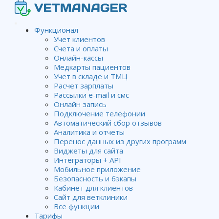
Функционал
Учет клиентов
Счета и оплаты
Настройка доступа в другую
Онлайн-кассы
Медкарты пациентов
клинику в сети клиник
Учет в складе и ТМЦ
Расчет зарплаты
Рассылки e-mail и смс
Онлайн запись
Wiki
Настройки доступа для сотрудников
Настройка
Подключение телефонии
доступа в другую клинику в сети клиник
Автоматический сбор отзывов
Аналитика и отчеты
Перенос данных из других программ
Виджеты для сайта
В настройках
Интеграторы + API
программы
Мобильное приложение
Безопасность и бэкапы
выберите пункт
Кабинет для клиентов
Настройки
Сайт для ветклиники
клиник
и во
Все функции
вкладке
Тарифы