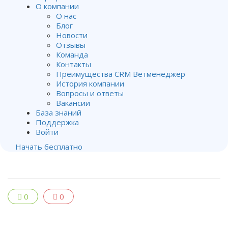
Пользователи в
О компании
клиниках
О нас
Блог
выделите клинику
Новости
из списка и
Отзывы
перенесите в окно
Команда
Выбранные
Контакты
пользователи
Преимущества CRM Ветменеджер
тех
История компании
пользователей, у
Вопросы и ответы
Вакансии
которых будет
База знаний
доступ к
Поддержка
выбранной
Войти
клинике.
Начать бесплатно
0
0