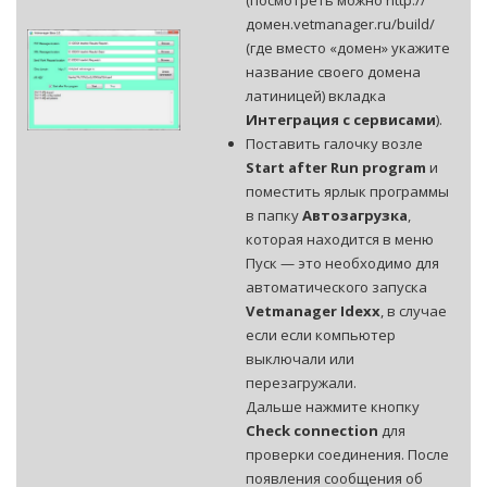
(посмотреть можно http://
домен.vetmanager.ru/build/
(где вместо «домен» укажите
название своего домена
латиницей) вкладка
Интеграция с сервисами
).
Поставить галочку возле
Start after Run program
и
поместить ярлык программы
в папку
Автозагрузка
,
которая находится в меню
Пуск — это необходимо для
автоматического запуска
Vetmanager Idexx
, в случае
если если компьютер
выключали или
перезагружали.
Дальше нажмите кнопку
Check connection
для
проверки соединения. После
появления сообщения об