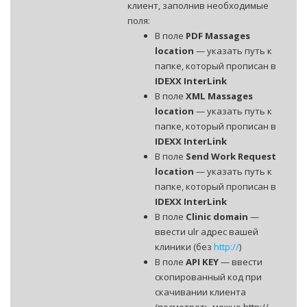
клиент, заполнив необходимые
поля:
В поле
PDF Massages
location
— указать путь к
папке, который прописан в
IDEXX InterLink
В поле
XML Massages
location
— указать путь к
папке, который прописан в
IDEXX InterLink
В поле
Send Work Request
location
— указать путь к
папке, который прописан в
IDEXX InterLink
В поле
Clinic domain
—
ввести ulr адрес вашей
клиники (без
http://
)
В поле
API KEY
— ввести
скопированный код при
скачивании клиента