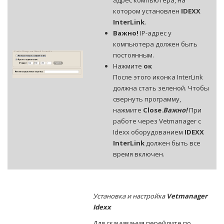
адрес компьютера, на
котором установлен
IDEXX
InterLink
.
Важно!
IP-адрес у
компьютера должен быть
постоянным.
Нажмите
ок
После этого иконка InterLink
должна стать зеленой. Чтобы
свернуть программу,
нажмите
Close
.
Важно!
При
работе через Vetmanager с
Idexx оборудованием
IDEXX
InterLink
должен быть все
время включен.
Установка и настройка
Vetmanager
Idexx
Для скачивания перейдите по