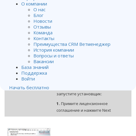
gb/veterinary/software-
О компании
services/interlink-application-
О нас
download-and-installation/
, ответьте
Блог
Новости
на несколько вопросов (везде
Yes
),
Отзывы
в конце укажите необходимые
Команда
данные, после чего вам отправят на
Контакты
электронную почту ссылку для
Преимущества CRM Ветменеджер
скачивания.
История компании
Вопросы и ответы
Данные для полей:
What PIMS are
Вакансии
you using right now?
—
База знаний
VetManager;
Customer Code
—
Поддержка
99999.
Войти
После скачивания
IDEXX Interlink
Начать бесплатно
запустите установщик:
1.
Примите лицензионное
соглашение и нажмите Next