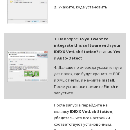
2.
Укажите, куда установить
3.
На вопрос
Do you want to
integrate this software with your
IDEXX VetLab Station?
ставим
Yes
и
Auto-Detect
4.
Дальше по очереди укажите пути
для папок, где будут храниться PDF
и XML отчеты, и нажмите
Install
.
После установки нажмите
Finish
и
запустите.
После запуска перейдите на
вкладку
IDEXX VetLab Station
,
убедитесь, что все настройки
соответствуют установочным.