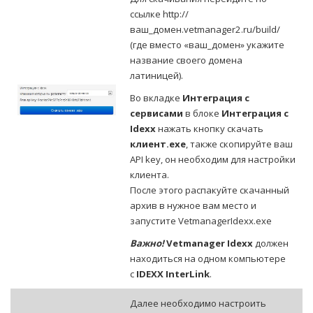
ссылке http://
ваш_домен.vetmanager2.ru/build/
(где вместо «ваш_домен» укажите
название своего домена
латиницей).
Во вкладке
Интеграция с
сервисами
в блоке
Интеграция с
Idexx
нажать кнопку скачать
клиент.exe
, также скопируйте ваш
API key, он необходим для настройки
клиента.
После этого распакуйте скачанный
архив в нужное вам место и
запустите VetmanagerIdexx.exe
Важно!
Vetmanager Idexx
должен
находиться на одном компьютере
с
IDEXX InterLink
.
Далее необходимо настроить