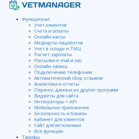
Функционал
Учет клиентов
Счета и оплаты
Настройка интеграции Idexx
Онлайн-кассы
Медкарты пациентов
с Vetmanager
Учет в складе и ТМЦ
Расчет зарплаты
Рассылки e-mail и смс
Онлайн запись
Wiki
Лаборатория
Подключение телефонии
Интеграция с другими приложениями и сервисами
Автоматический сбор отзывов
Настройка интеграции Idexx с Vetmanager
Аналитика и отчеты
Перенос данных из других программ
Виджеты для сайта
Интеграторы + API
Для правильной работы
Idexx
Мобильное приложение
InterLink
необходима сеть с
Безопасность и бэкапы
Кабинет для клиентов
оборудованием Idexx.Для
Сайт для ветклиники
скачивания перейдите по
Все функции
ссылке
https://www.idexx.co.uk/en-
Тарифы