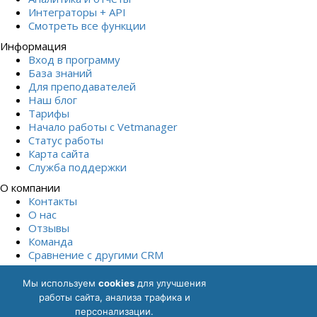
Интеграторы + API
Смотреть все функции
Информация
Вход в программу
База знаний
Для преподавателей
Наш блог
Тарифы
Начало работы с Vetmanager
Статус работы
Карта сайта
Служба поддержки
О компании
Контакты
О нас
Отзывы
Команда
Сравнение с другими СRM
Начать бесплатно
Мы используем
cookies
для улучшения
Политика обработки персональных данных
Согласие на
работы сайта, анализа трафика и
обработку персональных данных
Описание функциональных
персонализации.
характеристик ПО
Описание процессов, обеспечивающих