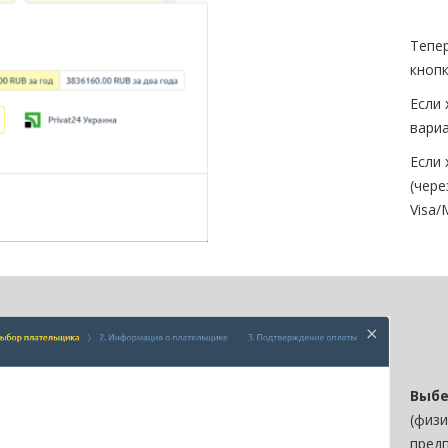
Тепе
кноп
Если 
вари
Если
(чере
Visa/
Выбе
(физи
пред