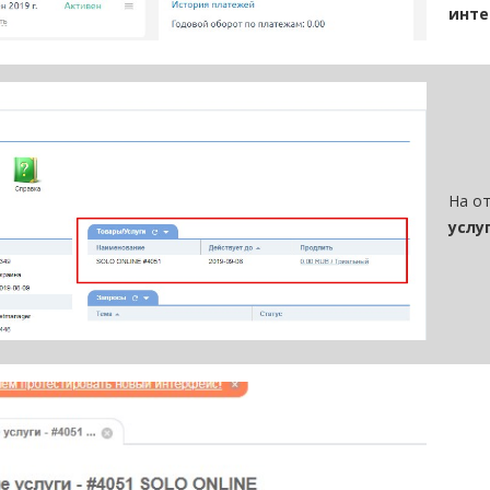
инте
На о
услу