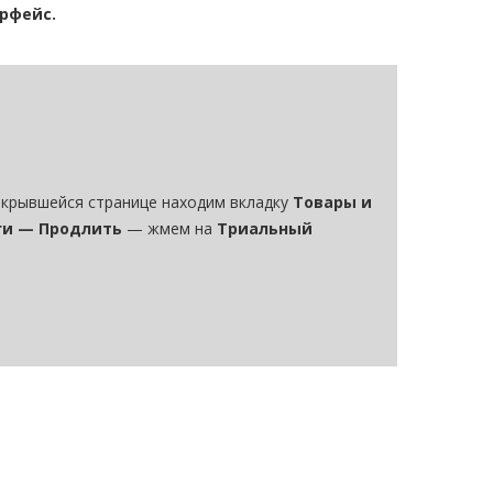
рфейс.
ткрывшейся странице находим вкладку
Товары и
ги — Продлить
— жмем на
Триальный