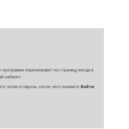
 программа перенаправит на страницу входа в
й кабинет.
те логин и пароль, после чего нажмите
Войти