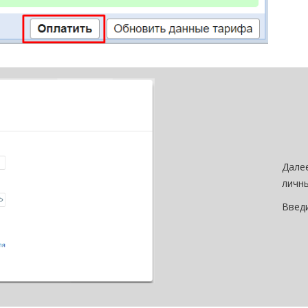
Далее
личны
Введи