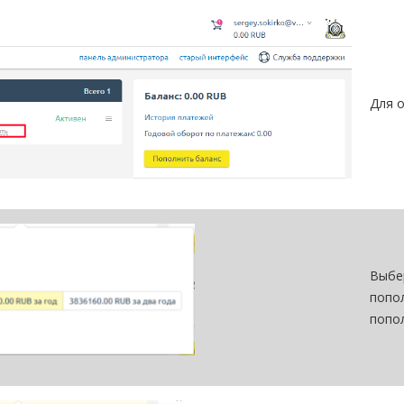
Для 
Выбе
попо
попо