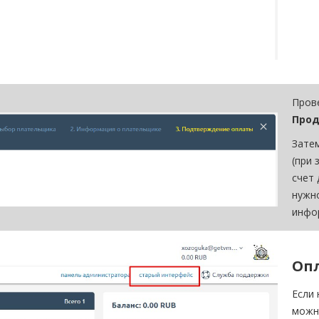
Пров
Прод
Зате
(при 
счет 
нужн
инфо
Опл
Если 
можн