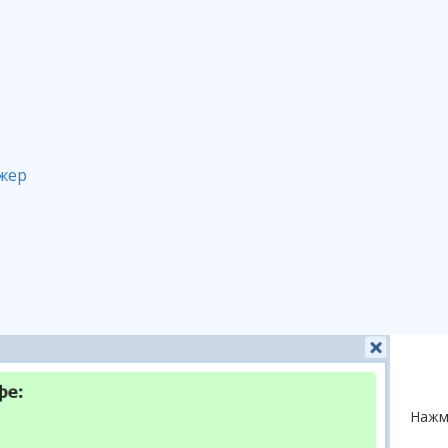
Для 
Тар
котор
тари
жер
Нажм