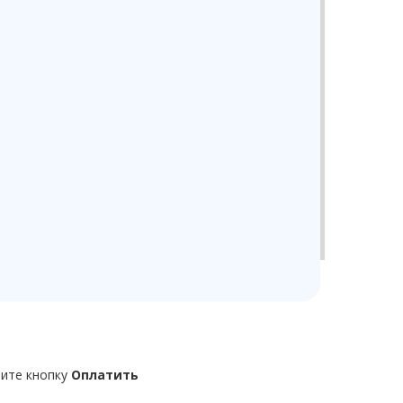
продления подписки в программе откройте окно
иф
или нажмите кнопку оплаты (слева на экране),
ая появляется за 10 дней до окончания
фного плана.
ите кнопку
Оплатить