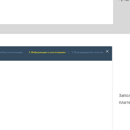
Запо
плат