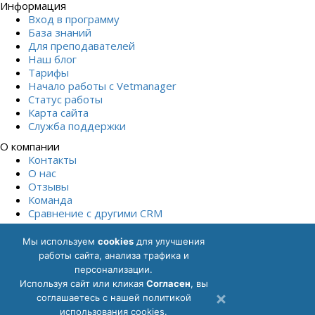
Информация
Вход в программу
База знаний
Для преподавателей
Наш блог
Тарифы
Начало работы с Vetmanager
Статус работы
Карта сайта
Служба поддержки
О компании
Контакты
О нас
Отзывы
Команда
Сравнение с другими СRM
Начать бесплатно
Мы используем
cookies
для улучшения
Политика обработки персональных данных
Согласие на
работы сайта, анализа трафика и
обработку персональных данных
Описание функциональных
персонализации.
характеристик ПО
Описание процессов, обеспечивающих
Используя сайт или кликая
Cогласен
, вы
поддержание жизненного цикла
соглашаетесь с нашей политикой
Лицензионный договор
Пользовательское соглашение
использования cookies.
Руководство пользователя