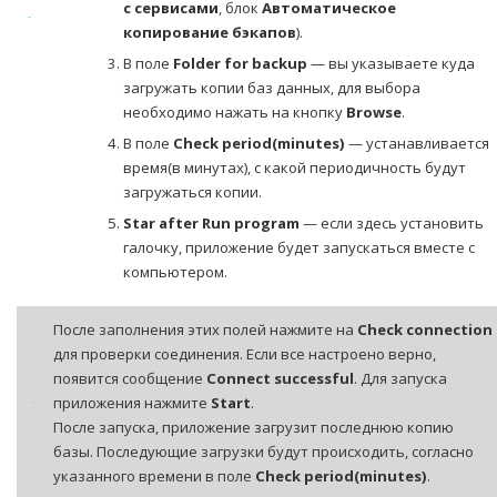
с сервисами
, блок
Автоматическое
копирование бэкапов
).
В поле
Folder for backup
— вы указываете куда
загружать копии баз данных, для выбора
необходимо нажать на кнопку
Browse
.
В поле
Check period(minutes)
— устанавливается
время(в минутах), с какой периодичность будут
загружаться копии.
Star after Run program
— если здесь установить
галочку, приложение будет запускаться вместе с
компьютером.
После заполнения этих полей нажмите на
Check connection
для проверки соединения. Если все настроено верно,
появится сообщение
Connect successful
. Для запуска
приложения нажмите
Start
.
После запуска, приложение загрузит последнюю копию
базы. Последующие загрузки будут происходить, согласно
указанного времени в поле
Check period(minutes)
.