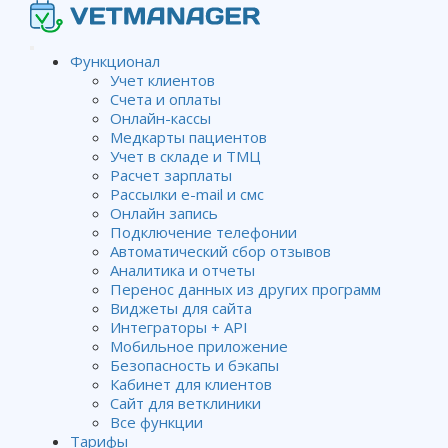
Функционал
Учет клиентов
Счета и оплаты
Приложения для загрузки
Онлайн-кассы
Медкарты пациентов
базы данных
Учет в складе и ТМЦ
Расчет зарплаты
Рассылки e-mail и смс
Онлайн запись
Wiki
Обслуживание локальных версий клиники
Подключение телефонии
Основные действия для локальных клиник
Автоматический сбор отзывов
Приложения для загрузки базы данных
Аналитика и отчеты
Перенос данных из других программ
Виджеты для сайта
Интеграторы + API
С помощью
Vetmanager backup downloader
, вы можете
Мобильное приложение
автоматически загружать на свой компьютер самые
Безопасность и бэкапы
Кабинет для клиентов
последние копии вашей базы данных, которые создаются на
Сайт для ветклиники
вкладке
Резервное копирование
в административной
Все функции
панели.
Важно!
Приложение
Vetmanager backup
Тарифы