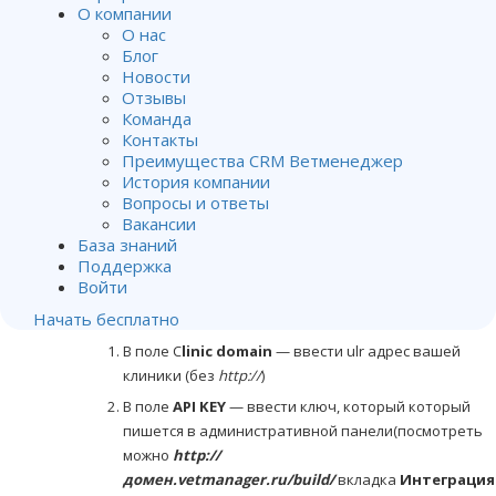
downloader
должно находится на рабочем компьютере,
О компании
который имеет доступ к программе.
О нас
Блог
Загрузить приложение
Vetmanager backup downloader
Новости
можно в административной панели, которая находится по
Отзывы
адресу
http://ваш_домен.vetmanager.ru/build
Команда
Контакты
Перейдите на вкладку
Интеграция с сервисами
и в блоке
Преимущества CRM Ветменеджер
Автоматическое копирование бэкапов
нажмите на
История компании
кнопку
Скачать клиент .exe
Вопросы и ответы
Вакансии
После скачивания, распакуйте содержимое архива в
База знаний
Поддержка
удобное вам место и запустите
Войти
VetmanagerBackupDownloader.exe
Далее необходимо
настроить приложение:
Начать бесплатно
В поле C
linic domain
— ввести ulr адрес вашей
клиники (без
http://
)
В поле
API KEY
— ввести ключ, который который
пишется в административной панели(посмотреть
можно
http://
домен.vetmanager.ru/build/
вкладка
Интеграция