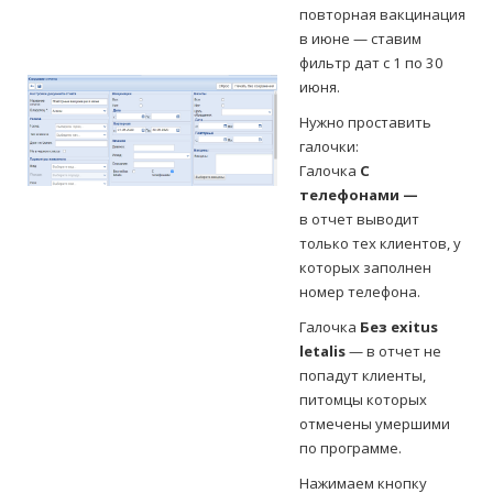
повторная вакцинация
в июне — ставим
фильтр дат с 1 по 30
июня.
Нужно проставить
галочки:
Галочка
С
телефонами —
в
отчет выводит
только тех клиентов, у
которых заполнен
номер телефона.
Галочка
Без exitus
letalis
— в отчет не
попадут клиенты,
питомцы которых
отмечены умершими
по программе.
Нажимаем кнопку