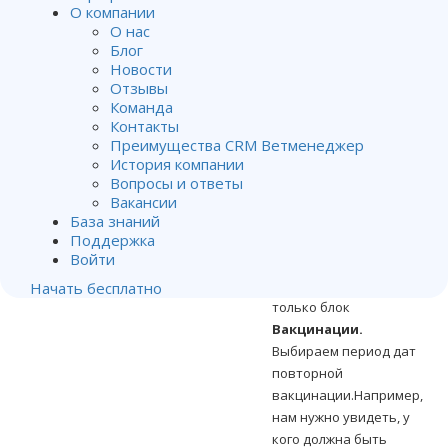
О компании
Итак, как сделать прозвон по повторной вакцинации.
О нас
Переходим в модуль
Блог
Прозвоны
(по
Новости
Отзывы
умолчанию, он
Команда
находится в группе
Контакты
Клиенты
).
Преимущества CRM Ветменеджер
Жмем
Зеленый плюс
История компании
и создаем отчет.
Вопросы и ответы
Вакансии
Заполняем название
База знаний
Поддержка
отчета.
Войти
В данном случае нас
будет интересовать
Начать бесплатно
только блок
Вакцинации.
Выбираем период дат
повторной
вакцинации.Например,
нам нужно увидеть, у
кого должна быть