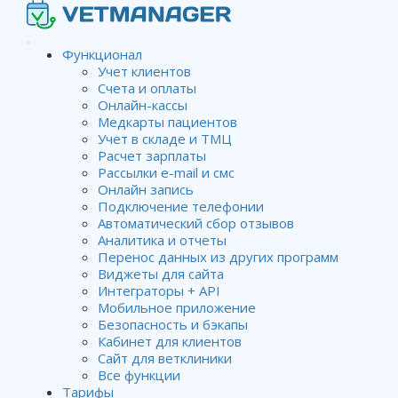
Функционал
Учет клиентов
Счета и оплаты
Прозвон по повторным
Онлайн-кассы
Медкарты пациентов
вакцинациям
Учет в складе и ТМЦ
Расчет зарплаты
Рассылки e-mail и смс
Онлайн запись
Wiki
Мощность использования программы
Прозвон
Подключение телефонии
по повторным вакцинациям
Автоматический сбор отзывов
Аналитика и отчеты
Перенос данных из других программ
Виджеты для сайта
Если вы при проведении вакцинации создаете медкарту
Интеграторы + API
с вакциной и указываете дату повторной вакцинации, то
Мобильное приложение
можно ежемесячно (или в любое другое время)
Безопасность и бэкапы
создавать отчет для прозвона клиентов, которые
Кабинет для клиентов
должны привести своих питомцев на повторную
Сайт для ветклиники
прививку.
Все функции
Для чего это необходимо? Чтобы напомнить клиенту о
Тарифы
прививке его питомца и вернуть его в клинику.