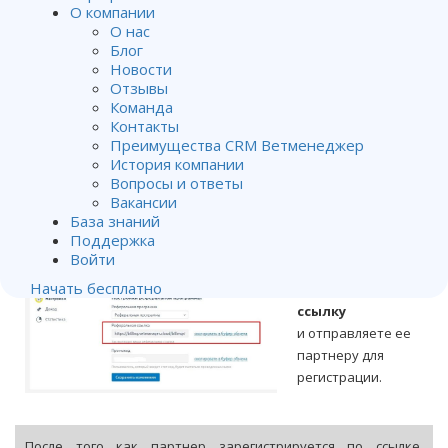
за приведенного
О компании
клиента.
О нас
Блог
Как это сделать?
Новости
Отзывы
Переходите в
Команда
личный кабинет
Контакты
для оплат —
Преимущества CRM Ветменеджер
раздел
История компании
Реферальная
Вопросы и ответы
программа.
Вакансии
База знаний
Поддержка
Войти
Копируете
Начать бесплатно
Реферальную
ссылку
и
отправляете ее
партнеру для
регистрации.
После того как партнер зарегистрируется по ссылке,