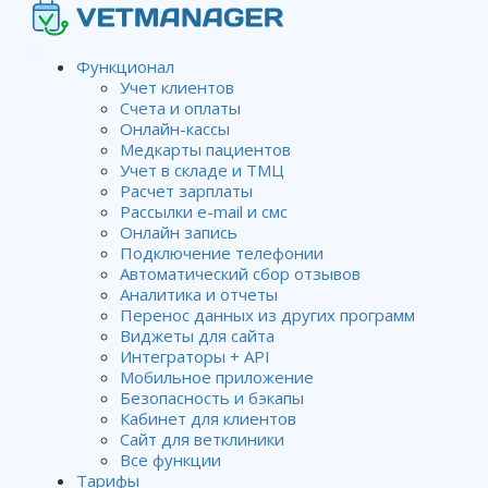
Функционал
Учет клиентов
Счета и оплаты
Реферальная программа
Онлайн-кассы
Медкарты пациентов
Учет в складе и ТМЦ
Расчет зарплаты
Рассылки e-mail и смс
Wiki
Оплата программы
Реферальная программа
Онлайн запись
Подключение телефонии
Автоматический сбор отзывов
Аналитика и отчеты
Ветменеджер
Перенос данных из других программ
запускает
Виджеты для сайта
реферальную
Интеграторы + API
программу, по
Мобильное приложение
которой
Безопасность и бэкапы
Кабинет для клиентов
гарантирует
Сайт для ветклиники
партнерам
Все функции
вознаграждение
Тарифы