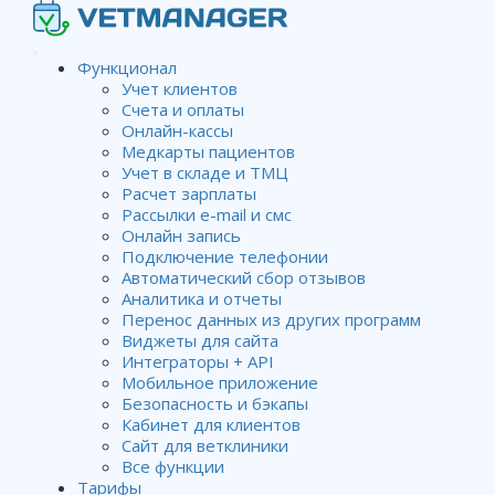
Функционал
Учет клиентов
Счета и оплаты
Создание нового склада
Онлайн-кассы
Медкарты пациентов
Учет в складе и ТМЦ
Расчет зарплаты
Рассылки e-mail и смс
Wiki
Управление складами клиники
Создание нового
Онлайн запись
склада
Подключение телефонии
Автоматический сбор отзывов
Аналитика и отчеты
Перенос данных из других программ
Для того, чтобы создать склад,
Виджеты для сайта
откройте модуль
Склад
и в
Интеграторы + API
разделе
Список складов
Мобильное приложение
нажмите кнопку
Добавить
Безопасность и бэкапы
Кабинет для клиентов
Заполните поля появившейся
Сайт для ветклиники
Все функции
формы:
Тарифы
Название
– название