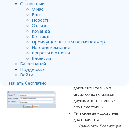
О компании
склада, которое будет
О нас
выводиться в программе.
Блог
Ответственный
–
Новости
ответственный
Отзывы
Команда
сотрудник, который
Контакты
будет непосредственно
Преимущества CRM Ветменеджер
работать со складом и
История компании
вести учет. За каждым
Вопросы и ответы
складом может быть
Вакансии
закреплен только один
База знаний
ответственный. Каждый
Поддержка
Войти
ответственный может
работать и создавать
Начать бесплатно
документы только в
своих складах, склады
других ответственных
ему недоступны.
Тип склада
– доступны
два варианта
—
Хранение
и
Реализация
.