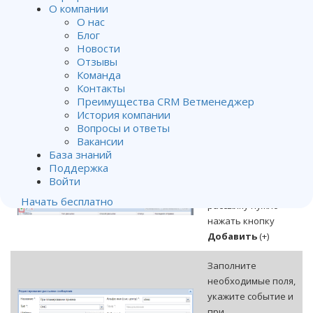
вкладке модуля
О компании
Рассылка
(сфера
О нас
Админка).
Блог
Новости
В этой вкладке
Отзывы
можно создавать
Команда
автоматические
Контакты
информационные
Преимущества CRM Ветменеджер
История компании
сообщения для
Вопросы и ответы
ваших клиентов
Вакансии
или сотрудников.
База знаний
Поддержка
Для того, чтобы
Войти
добавить новую
Начать бесплатно
рассылку нужно
нажать кнопку
Добавить
(+)
Заполните
необходимые поля,
укажите событие и
при