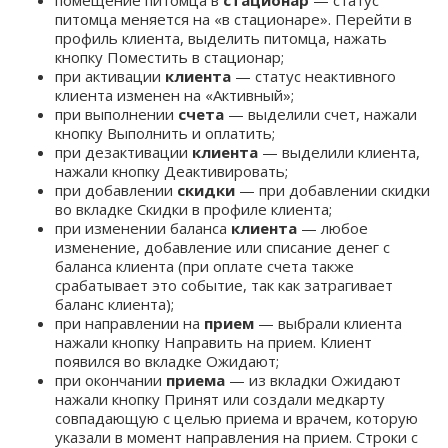
помещение питомца в
стационар
— статус
питомца меняется на «в стационаре». Перейти в
профиль клиента, выделить питомца, нажать
кнопку Поместить в стационар;
при активации
клиента
— статус неактивного
клиента изменен на «Активный»;
при выполнении
счета
— выделили счет, нажали
кнопку Выполнить и оплатить;
при дезактивации
клиента
— выделили клиента,
нажали кнопку Деактивировать;
при добавлении
скидки
— при добавлении скидки
во вкладке Скидки в профиле клиента;
при изменении баланса
клиента
— любое
изменение, добавление или списание денег с
баланса клиента (при оплате счета также
срабатывает это событие, так как затрагивает
баланс клиента);
при направлении на
прием
— выбрали клиента
нажали кнопку Направить на прием. Клиент
появился во вкладке Ожидают;
при окончании
приема
— из вкладки Ожидают
нажали кнопку Принят или создали медкарту
совпадающую с целью приема и врачем, которую
указали в момент направления на прием. Строки с