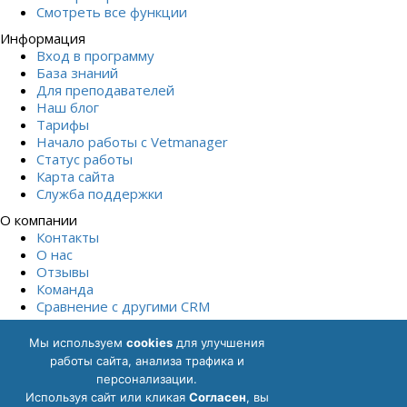
Смотреть все функции
Информация
Вход в программу
База знаний
Для преподавателей
Наш блог
Тарифы
Начало работы с Vetmanager
Статус работы
Карта сайта
Служба поддержки
О компании
Контакты
О нас
Отзывы
Команда
Сравнение с другими СRM
Начать бесплатно
Мы используем
cookies
для улучшения
Политика обработки персональных данных
Согласие на
работы сайта, анализа трафика и
обработку персональных данных
Описание функциональных
персонализации.
характеристик ПО
Описание процессов, обеспечивающих
Используя сайт или кликая
Cогласен
, вы
поддержание жизненного цикла