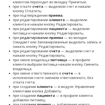
клиентом переходит во вкладку Принятые;
при откате
счета
— выделили счет и нажали
кнопку Откатить;
при подтверждении
приема
;
при редактировании
клиента
— выделили
клиента и нажали кнопку Редактировать;
при редактировании
пациента
— выделили
питомца и нажали кнопку Редактировать;
при
редактировании
приема
— во вкладке
Ожидают или Запланированные выделить запись и
нажать кнопку Редактировать;
при редактировании
счета
— выделили счет и
нажали кнопку Редактировать;
при смене владельца
питомца
— в профиле
клиента выбрали питомца нажали кнопку Сменить
владельца;
при смене ответственного в
счете
— в
исполненом счете сменили ответсвенного, без
отката счета;
при создании
клиента
— в модуле Управление
клиентами кнопка Добавить;
при создании
пациента
— в профиле клиента
добавлен питомец;
при
создании
приема
— добавление нового