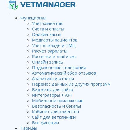
Функционал
Учет клиентов
Счета и оплаты
Создание рассылки по
Онлайн-кассы
Медкарты пациентов
событию
Учет в складе и ТМЦ
Расчет зарплаты
Рассылки e-mail и смс
Онлайн запись
Wiki
Автоматическая рассылка сообщений
Создание
Подключение телефонии
рассылки по событию
Автоматический сбор отзывов
Аналитика и отчеты
Перенос данных из других программ
Виджеты для сайта
Данная рассылка после настройки автоматически
Интеграторы + API
срабатывает при определенных событиях.
Мобильное приложение
Рассылка по
Безопасность и бэкапы
событиям
Кабинет для клиентов
Сайт для ветклиники
создается в
Все функции
соответствующей
Тарифы