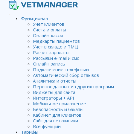
Функционал
Учет клиентов
Счета и оплаты
Выгрузка отчета в Excel
Онлайн-кассы
Медкарты пациентов
Учет в складе и ТМЦ
Расчет зарплаты
Рассылки e-mail и смс
Wiki
Отчеты и графики из базы данных клиники
Онлайн запись
Выгрузка отчета в Excel
Подключение телефонии
Автоматический сбор отзывов
Аналитика и отчеты
Любой отчет, сформированный в Ветменеджере, можно
Перенос данных из других программ
выгрузить в Excel. При экспорте отчета из-за большого
Виджеты для сайта
количества информации он сохраняется в файл с
Интеграторы + API
расширением .csv
Мобильное приложение
Безопасность и бэкапы
Обычно файлы *.csv открываются в Excel достаточно
Кабинет для клиентов
просто, как собственные файлы этой программы. После
Сайт для ветклиники
открытия нужно лишь привести таблицу в надлежащий
Все функции
вид, отформатировав ширину столбцов и т. п. Далее
Тарифы
можно сохранить файл как в формате файлов Excel и