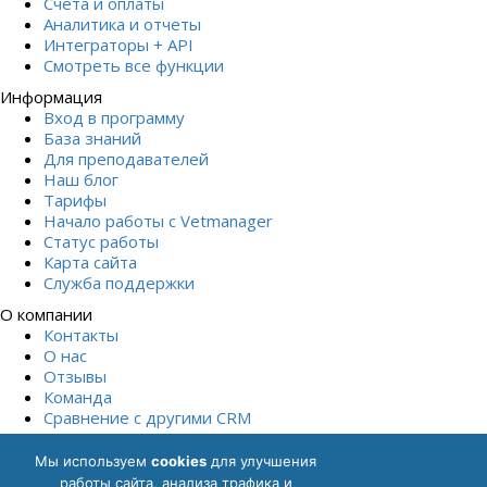
Счета и оплаты
Аналитика и отчеты
Интеграторы + API
Смотреть все функции
Информация
Вход в программу
База знаний
Для преподавателей
Наш блог
Тарифы
Начало работы с Vetmanager
Статус работы
Карта сайта
Служба поддержки
О компании
Контакты
О нас
Отзывы
Команда
Сравнение с другими СRM
Начать бесплатно
Мы используем
cookies
для улучшения
Политика обработки персональных данных
Согласие на
работы сайта, анализа трафика и