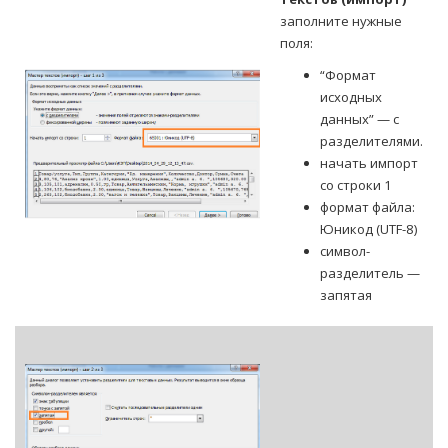
заполните нужные
поля:
“Формат
исходных
данных” — с
разделителями.
начать импорт
со строки 1
формат файла:
Юникод (UTF-8)
символ-
разделитель —
запятая