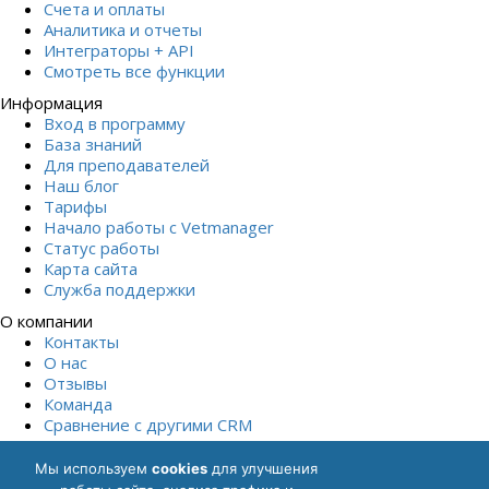
Счета и оплаты
Аналитика и отчеты
Интеграторы + API
Смотреть все функции
Информация
Вход в программу
База знаний
Для преподавателей
Наш блог
Тарифы
Начало работы с Vetmanager
Статус работы
Карта сайта
Служба поддержки
О компании
Контакты
О нас
Отзывы
Команда
Сравнение с другими СRM
Начать бесплатно
Мы используем
cookies
для улучшения
Политика обработки персональных данных
Согласие на