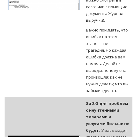
можно смотреть в
кассе или с помощью
документа Журнал
выручки).
Важно понимать, что
ошибка на этом
этапе — не
трагедия.
Но каждая
ошибка должна вам
помочь. Делайте
выводы: почему она
произошла; как не
нужно делать; что вы
забыли сделать.
За 2-3 дня проблем
с неучтенными
товарами и
услугами больше не
будет.
У вас выйдет