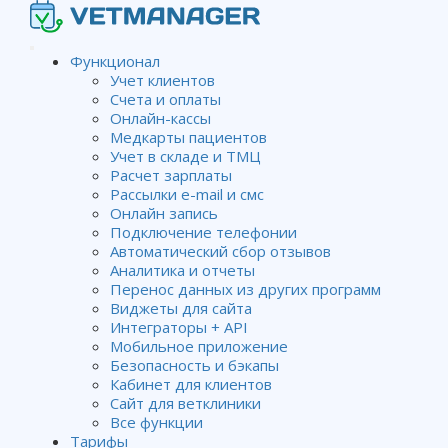
Функционал
Учет клиентов
Счета и оплаты
День 3-6. Запускаем модуль
Онлайн-кассы
Медкарты пациентов
Счета
Учет в складе и ТМЦ
Расчет зарплаты
Рассылки e-mail и смс
Онлайн запись
Wiki
План внедрения Vetmanager в клинике
День 3-
Подключение телефонии
6. Запускаем модуль Счета
Автоматический сбор отзывов
Аналитика и отчеты
Перенос данных из других программ
Виджеты для сайта
Вот мы подошли к следующему важному этапу —
Интеграторы + API
работе со счетами.
Мобильное приложение
На текущий
Безопасность и бэкапы
момент в
Кабинет для клиентов
Сайт для ветклиники
программе уже
Все функции
должно быть
Тарифы