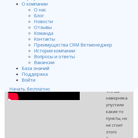
следующее
:
О компании
О нас
З
агружен
Блог
прайс-лист
Новости
клиники и
Отзывы
все товары/
Команда
услуги
Контакты
можно
Преимущества CRM Ветменеджер
История компании
найти.
Вопросы и ответы
Проверьте
Вакансии
этот
База знаний
момент.
Поддержка
Могу
Войти
поспорить,
Начать бесплатно
что вы
наверняка
упустили
какие-то
пункты, но
не стоит
этого