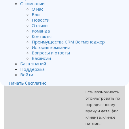
О компании
вкладке
Задачи
О нас
(группа
Блог
Управление
Новости
клиентами).
Отзывы
Команда
В этой вкладке
Контакты
можно видеть все
Преимущества CRM Ветменеджер
запланированные
История компании
звонки/задачи
Вопросы и ответы
(
планировать
Вакансии
База знаний
звонок
можно из
Поддержка
медкарты
Войти
животного или из
модуля клиенты).
Начать бесплатно
Есть возможность
отфильтровать по
определенному
врачу и дате; фио
клиента, кличке
питомца.