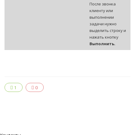
После звонка
клиенту или
выполнении
задачи нужно
выделить строку и
нажать кнопку
Выполнить.
1
0