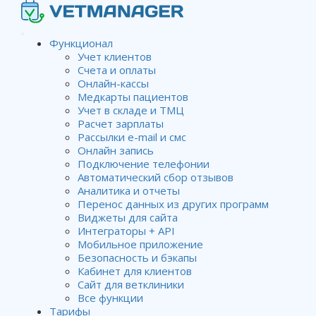
Функционал
Учет клиентов
Счета и оплаты
Работа со списком
Онлайн-кассы
Медкарты пациентов
запланированных звонков/
Учет в складе и ТМЦ
Расчет зарплаты
задач
Рассылки e-mail и смс
Онлайн запись
Подключение телефонии
Автоматический сбор отзывов
Wiki
Задачи. Звонки
Работа со списком
Аналитика и отчеты
запланированных звонков/задач
Перенос данных из других программ
Виджеты для сайта
Интеграторы + API
Мобильное приложение
Просмотреть
Безопасность и бэкапы
список
Кабинет для клиентов
запланированных
Сайт для ветклиники
звонков/задач
Все функции
можно во
Тарифы