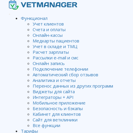
Функционал
Учет клиентов
Счета и оплаты
Онлайн-кассы
Медкарты пациентов
Клиенты
Учет в складе и ТМЦ
Расчет зарплаты
Рассылки e-mail и смс
Онлайн запись
Wiki
Клиенты
Подключение телефонии
Автоматический сбор отзывов
Аналитика и отчеты
Добавление нового клиента
Перенос данных из других программ
Виджеты для сайта
Интеграторы + API
Мобильное приложение
Поиск зарегистрированного клиента
Безопасность и бэкапы
Кабинет для клиентов
Сайт для ветклиники
Все функции
Присвоение скидочной карты клиенту
Тарифы