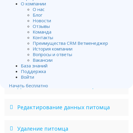
О компании
О нас
Редактирование данных клиента
Блог
Новости
Отзывы
Команда
Удаление или деактивация клиента
Контакты
Преимущества CRM Ветменеджер
История компании
Вопросы и ответы
Загрузка в Ветменеджер
Вакансии
существующей базы клиентов
База знаний
Поддержка
Войти
Добавление нового питомца
Начать бесплатно
Редактирование данных питомца
Удаление питомца