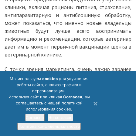
клиники, включая рационы питания, страхование,
антипаразитарную и антиблошиную обработку,
может показаться, что именно новые владельцы
животных будут лучше всего воспринимать
информацию и рекомендации, которые ветеринар
дает им в момент первичной вакцинации щенка в
ветеринарной клинике.
С точки зрения маркетинга, очень важно заранее
подумать о том, каким образом презентовать
Мы используем
cookies
для улучшения
клиенту профилактические услуги так, чтобы он
работы сайта, анализа трафика и
персонализации.
правильно понял, о чем именно идет речь.
Используя сайт или кликая
Cогласен
, вы
соглашаетесь с нашей политикой
использования cookies.
Как клиент видит те или иные услуги?
Согласен
Не согласен
Вакцинация = профилактика болезней
Политика конфиденциальности
Антипаразитарная обработка = санитарная