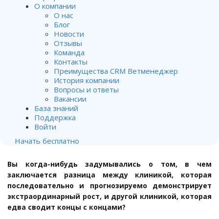
О компании
О нас
Блог
Новости
Отзывы
Команда
Контакты
5 способов добиться
Преимущества CRM Ветменеджер
мгновенного и массивного
История компании
Вопросы и ответы
роста ветеринарной клиники
Вакансии
База знаний
Поддержка
От
Владимир Хубирьянц
.
Войти
Опубликован
02.10.2020
.
Начать бесплатно
Вы когда-нибудь задумывались о том, в чем
заключается разница между клиникой, которая
последовательно и прогнозируемо демонстрирует
экстраординарный рост, и другой клиникой, которая
едва сводит концы с концами?