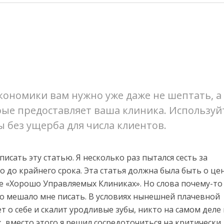
кономики вам нужно уже даже не шептать, а
орые предоставляет ваша клиника. Используй
ы без ущерба для числа клиентов.
исать эту статью. Я несколько раз пытался сесть за
о до крайнего срока. Эта статья должна была быть о це
ке «Хорошо Управляемых Клиниках». Но слова почему-то
что мешало мне писать. В условиях нынешней плачевной
 о себе и скалит уродливые зубы, никто на самом деле 
ак, вместо этого я решил сосредоточиться на критически