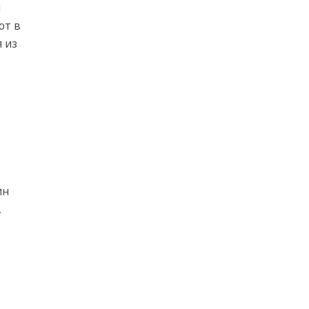
м
ют в
 из
ин
,