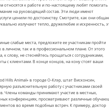
м относятся к работе и по-настоящему любят помогать
имание на руководящий состав. Эти люди имеют
услуги ценили по достоинству. Смотрите, как они обща
буквально излучают тепло, дружелюбие и искренность, э
 иные слабые места, предложите ее участникам пройти
к в личном, так и в профессиональном плане. От этого
, к слову, не стесняйтесь прощаться с сотрудниками,
ы с клиентами. В конце концов, на кону стоят ваши
Hills Animal» в городе О-Клэр, штат Висконсин,
лярную разъяснительную работу с участниками своей
в. Члены команды принимают участие в местных,
рных конференциях, просматривают различные обучаю
иентов во время подобных встреч. К примеру, доктор