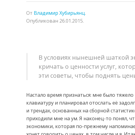
От
Владимир Хубирьянц
.
Опубликован
26.01.2015
.
В условиях нынешней шаткой э
кричать о ценности услуг, кот
эти советы, чтобы поднять цен
Настало время признаться: мне было тяжело п
клавиатуру и планировал отослать её задолг
и трендах, основанных на сборной статисти
приходили мне на ум. Я наконец-то понял, 
экономики, которая по-прежнему напоминает
хочет говорить о ценах, в том числе и я. Ит