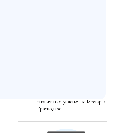
Изменение стоимости
Ветменеджер с 13 июля 2026
года
Ветменеджеру — 14 лет!
Как помочь сохранить доступ к
ветеринарным программам при
ограничениях интернета
Как ветеринарной клинике не
терять клиентов в 2026 году:
звонки, онлайн-запись, отзывы и
аналитика
Ветменеджер растет через
знания: выступления на Meetup в
Краснодаре