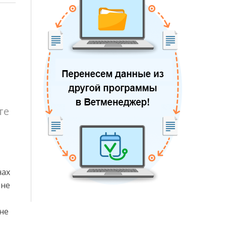
те
нах
 не
не