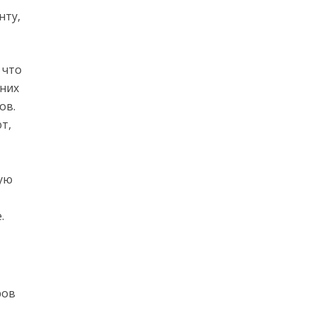
нту,
 что
 них
ов.
т,
ую
.
ров