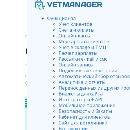
Функционал
Учет клиентов
Счета и оплаты
Онлайн-кассы
ГЛАВНАЯ
СЕРТИФИКАТЫ
Медкарты пациентов
Сертификат №1
Учет в складе и ТМЦ
Расчет зарплаты
Рассылки e-mail и смс
Онлайн запись
Подключение телефонии
От
Владимир Романичев
.
Автоматический сбор отзывов
Аналитика и отчеты
Опубликован
11.05.2021
.
Перенос данных из других пр
Виджеты для сайта
Интеграторы + API
Мобильное приложение
Безопасность и бэкапы
Кабинет для клиентов
Сайт для ветклиники
Все функции