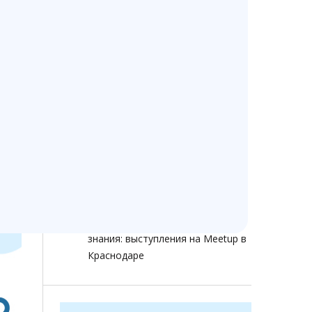
Изменение стоимости
Ветменеджер с 13 июля 2026
года
Ветменеджеру — 14 лет!
Как помочь сохранить доступ к
ветеринарным программам при
ограничениях интернета
Как ветеринарной клинике не
терять клиентов в 2026 году:
звонки, онлайн-запись, отзывы и
аналитика
Ветменеджер растет через
знания: выступления на Meetup в
Краснодаре