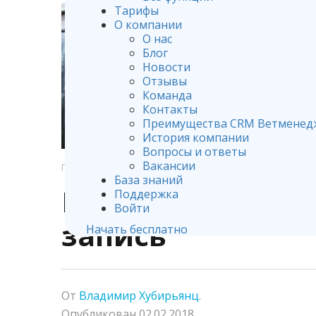
Тарифы
О компании
О нас
Блог
Новости
Отзывы
Команда
Контакты
Преимущества CRM Ветменед
История компании
Вопросы и ответы
Вакансии
ГЛАВНАЯ
ПРОДАЖИ В ВЕТЕРИНАРНОЙ КЛИНИКЕ
База знаний
Как превратить 
Поддержка
Войти
запись
Начать бесплатно
От
Владимир Хубирьянц
.
Опубликован
02.02.2018
.