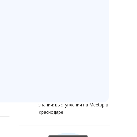
Изменение стоимости
Ветменеджер с 13 июля 2026
года
Ветменеджеру — 14 лет!
Как помочь сохранить доступ к
ветеринарным программам при
ограничениях интернета
Как ветеринарной клинике не
терять клиентов в 2026 году:
звонки, онлайн-запись, отзывы и
аналитика
Ветменеджер растет через
знания: выступления на Meetup в
Краснодаре