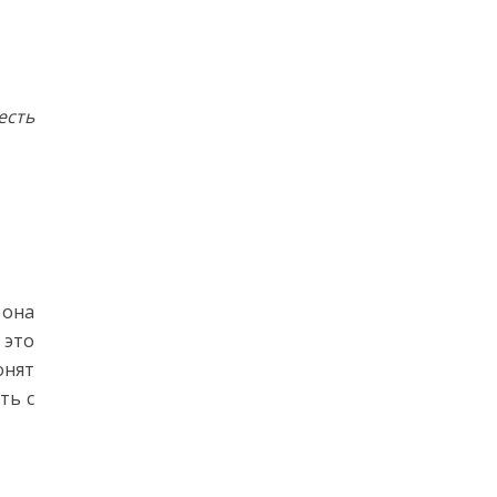
есть
 она
 это
онят
ть с