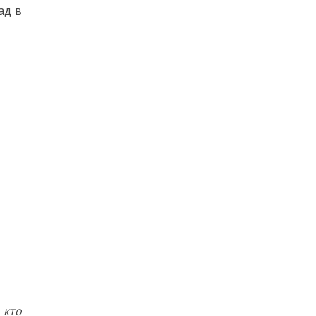
ад в
 кто