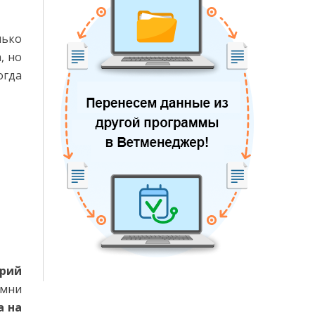
лько
, но
Когда
арий
амни
а на