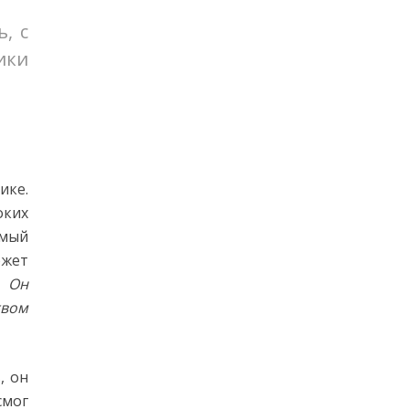
, с
ики
ике.
оких
амый
ожет
. Он
твом
, он
смог