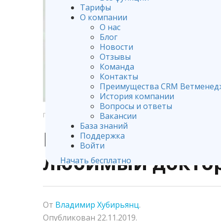
Тарифы
О компании
О нас
Блог
Новости
Отзывы
Команда
Контакты
Преимущества CRM Ветменед
История компании
Вопросы и ответы
Вакансии
ГЛАВНАЯ
ОТЗЫВЫ И РЕПУТАЦИЯ
База знаний
Не расстраивайт
Поддержка
Войти
любимый доктор
Начать бесплатно
От
Владимир Хубирьянц
.
Опубликован
22.11.2019
.