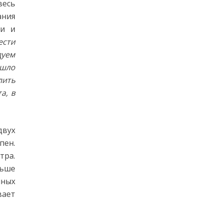
весь
ания
ки и
ести
дуем
ошло
лить
а, в
двух
пен.
тра.
льше
нных
вает