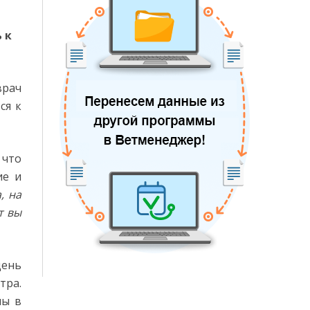
 к
врач
ся к
 что
ие и
, на
т вы
день
тра.
мы в