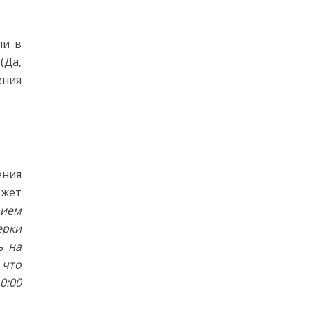
ли в
(Да,
ения
ения
ожет
рием
ерки
ь на
 что
0:00