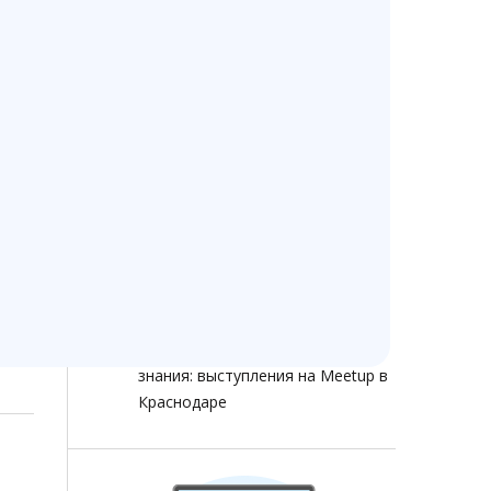
Изменение стоимости
Ветменеджер с 13 июля 2026
года
Ветменеджеру — 14 лет!
Как помочь сохранить доступ к
ветеринарным программам при
ограничениях интернета
Как ветеринарной клинике не
терять клиентов в 2026 году:
звонки, онлайн-запись, отзывы и
аналитика
Ветменеджер растет через
знания: выступления на Meetup в
Краснодаре