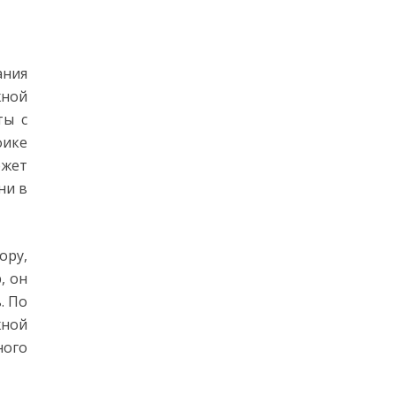
ания
жной
ты с
фике
ожет
ни в
ору,
, он
. По
жной
ного