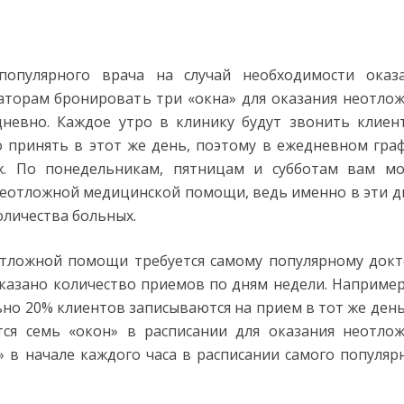
популярного врача на случай необходимости оказ
торам бронировать три «окна» для оказания неотло
невно. Каждое утро в клинику будут звонить клиен
принять в этот же день, поэтому в ежедневном гра
х. По понедельникам, пятницам и субботам вам м
неотложной медицинской помощи, ведь именно в эти д
оличества больных.
отложной помощи требуется самому популярному докт
указано количество приемов по дням недели. Например
ьно 20% клиентов записываются на прием в тот же день
ся семь «окон» в расписании для оказания неотло
 в начале каждого часа в расписании самого популяр