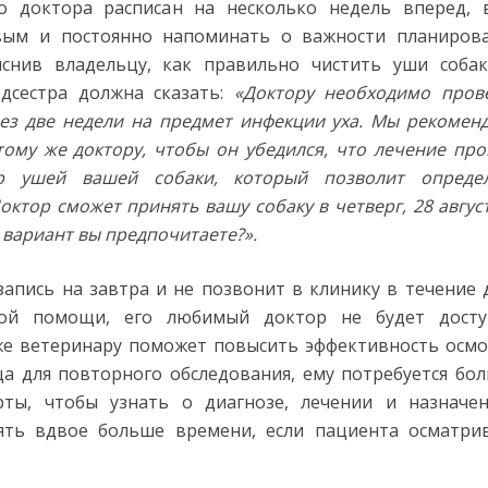
о доктора расписан на несколько недель вперед, 
вым и постоянно напоминать о важности планиров
яснив владельцу, как правильно чистить уши соба
дсестра должна сказать:
«Доктору необходимо пров
ез две недели на предмет инфекции уха. Мы рекомен
тому же доктору, чтобы он убедился, что лечение пр
р ушей вашей собаки, который позволит опреде
ктор сможет принять вашу собаку в четверг, 28 август
ой вариант вы предпочитаете?».
запись на завтра и не позвонит в клинику в течение 
ой помощи, его любимый доктор не будет досту
же ветеринару поможет повысить эффективность осмо
а для повторного обследования, ему потребуется бо
ты, чтобы узнать о диагнозе, лечении и назначе
ять вдвое больше времени, если пациента осматри