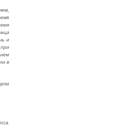
ием,
ремя
ремя
омца
нь и
 при
рием
ли в
дели
сса.