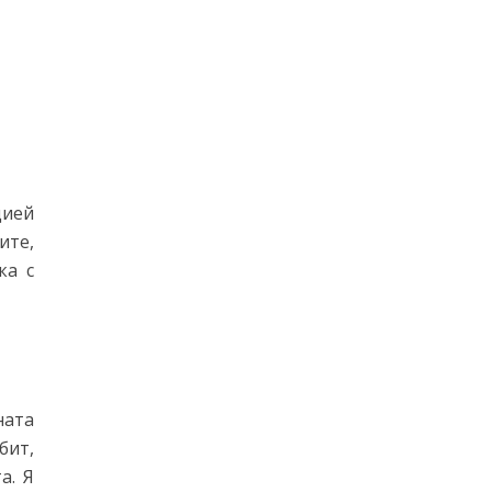
цией
ите,
ка с
ната
бит,
а. Я