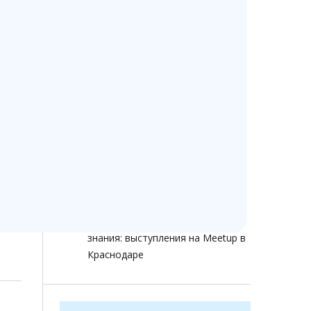
Изменение стоимости
Ветменеджер с 13 июля 2026
года
Ветменеджеру — 14 лет!
Как помочь сохранить доступ к
ветеринарным программам при
ограничениях интернета
Как ветеринарной клинике не
терять клиентов в 2026 году:
звонки, онлайн-запись, отзывы и
аналитика
Ветменеджер растет через
знания: выступления на Meetup в
Краснодаре