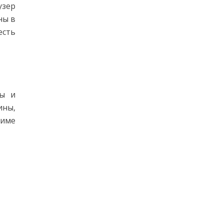
узер
ны в
есть
ты и
ины,
жиме