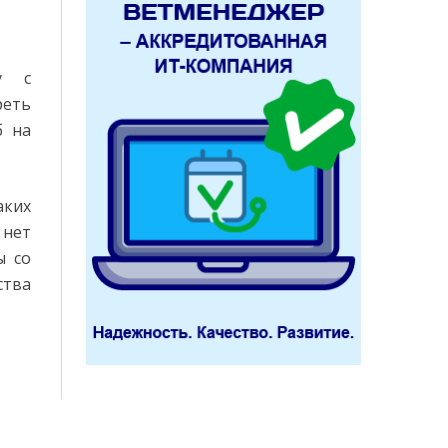
у с
реть
б на
аких
 нет
ы со
ства