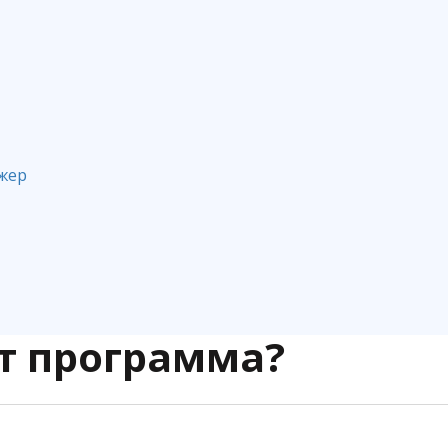
жер
т программа?