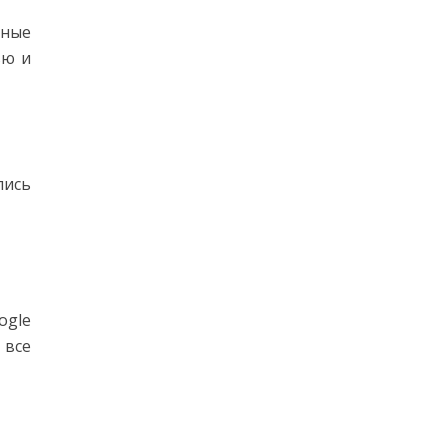
дные
ью и
лись
ogle
 все