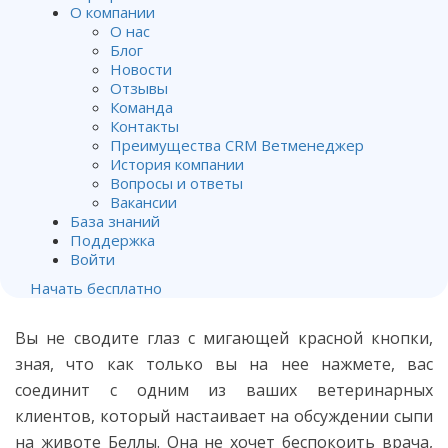
клиенты просят поставить
О компании
О нас
диагноз по телефону
Блог
Новости
Отзывы
От
Владимир Хубирьянц
.
Команда
Опубликован
08.11.2017
.
Контакты
Преимущества CRM Ветменеджер
Советы администраторам о том, как вежливо
История компании
Вопросы и ответы
превратить требования клиентов поставить
Вакансии
диагноз по телефону в желание записаться на
База знаний
прием к вашему ветеринару.
Поддержка
Войти
Начать бесплатно
Вы не сводите глаз с мигающей красной кнопки,
зная, что как только вы на нее нажмете, вас
соединит с одним из ваших ветеринарных
клиентов, который настаивает на обсуждении сыпи
на животе Беллы. Она не хочет беспокоить врача,