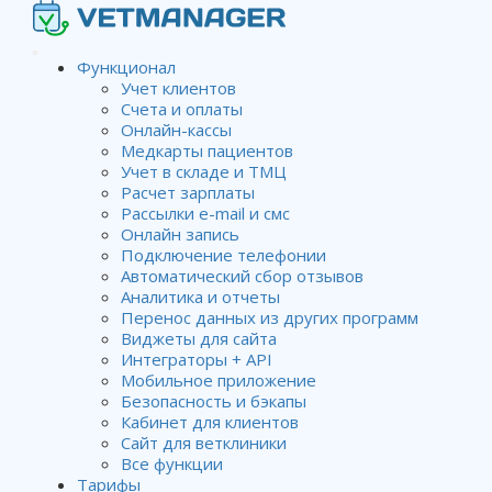
Функционал
Учет клиентов
Счета и оплаты
Онлайн-кассы
Медкарты пациентов
Учет в складе и ТМЦ
Расчет зарплаты
Рассылки e-mail и смс
Онлайн запись
Подключение телефонии
Автоматический сбор отзывов
Аналитика и отчеты
Перенос данных из других программ
Виджеты для сайта
Интеграторы + API
Мобильное приложение
Мобильное приложение
Vetmanager в AppStore
Безопасность и бэкапы
Кабинет для клиентов
Сайт для ветклиники
От
Алена Матвейчук
.
Все функции
Тарифы
Опубликован
22.03.2022
.