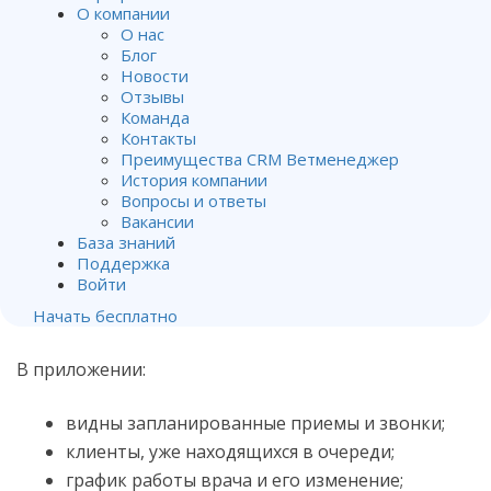
О компании
О нас
В AppStore
опубликовано приложение
Блог
Ветменеджер для врачей
. Теперь его можно
Новости
Отзывы
установить на iPhone и работать. С приложением
Команда
все необходимое врачу для работы будет под
Контакты
рукой.
Преимущества CRM Ветменеджер
История компании
Вопросы и ответы
Вакансии
База знаний
Поддержка
Войти
Начать бесплатно
В приложении:
видны запланированные приемы и звонки;
клиенты, уже находящихся в очереди;
график работы врача и его изменение;