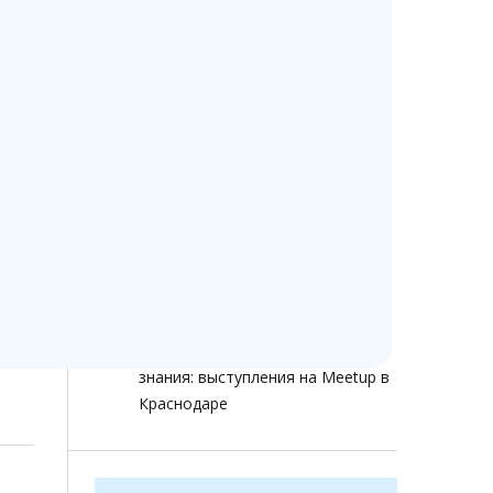
Изменение стоимости
Ветменеджер с 13 июля 2026
года
Ветменеджеру — 14 лет!
Как помочь сохранить доступ к
ветеринарным программам при
ограничениях интернета
Как ветеринарной клинике не
терять клиентов в 2026 году:
звонки, онлайн-запись, отзывы и
аналитика
Ветменеджер растет через
знания: выступления на Meetup в
Краснодаре