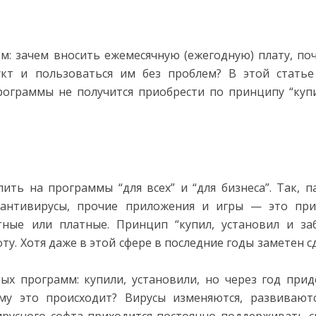
м: зачем вносить ежемесячную (ежегодную) плату, по
укт и пользоваться им без проблем? В этой стать
рограммы не получится приобрести по принципу “куп
ть на программы “для всех” и “для бизнеса”. Так, п
ы, антивирусы, прочие приложения и игры — это пр
тные или платные. Принцип “купил, установил и за
у. Хотя даже в этой сфере в последние годы заметен с
х программ: купили, установили, но через год прид
му это происходит? Вирусы изменяются, развивают