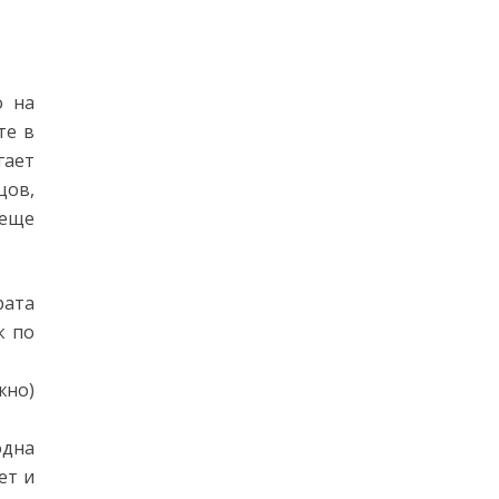
о на
те в
гает
цов,
 еще
рата
к по
жно)
одна
ет и