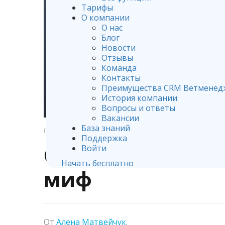
Тарифы
О компании
О нас
Блог
Новости
Отзывы
Команда
Контакты
Преимущества CRM Ветменед
История компании
Вопросы и ответы
Вакансии
База знаний
ГЛАВНАЯ
УПРАВЛЕНИЕ И МАРКЕТИНГ В ВЕТЕРИНАРНОЙ К
Поддержка
О ветсофте: купи
Войти
Начать бесплатно
миф
От
Алена Матвейчук
.