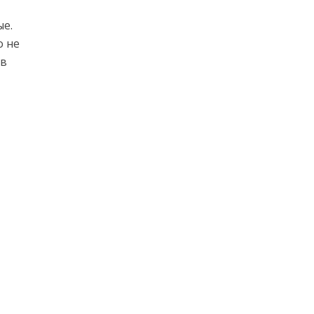
ые.
о не
 в