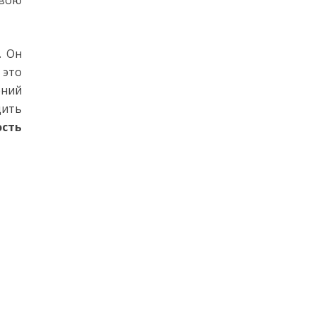
свою
. Он
 это
ений
дить
ость