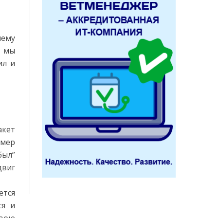
чему
е мы
ил и
акет
имер
был”
двиг
ется
ся и