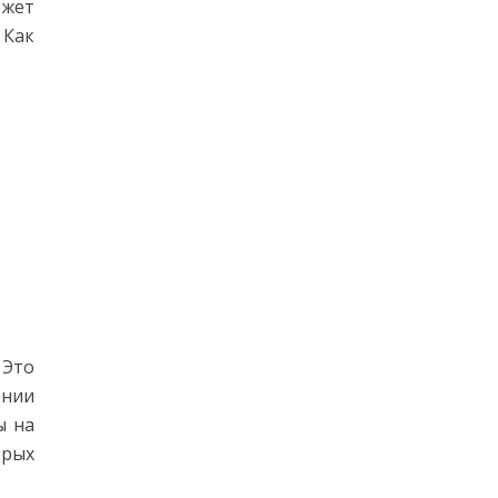
ожет
 Как
 Это
ении
ы на
орых