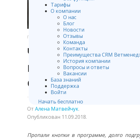
Тарифы
О компании
О нас
Блог
Новости
Отзывы
ГЛАВНАЯ
РАБОТА С ПРОГРАММОЙ VETMANAGER
Команда
Частые причины 
Контакты
Преимущества CRM Ветменед
История компании
программы и пу
Вопросы и ответы
Вакансии
самостоятельног
База знаний
Поддержка
Войти
Начать бесплатно
От
Алена Матвейчук
.
Опубликован
11.09.2018
.
Пропали кнопки в программе, долго подгр