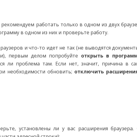
ы рекомендуем работать только в одном из двух брауз
грамму в одном из них и проверьте работу.
раузеров и что-то идет не так (не выводятся документ
ки), первым делом попробуйте
открыть в програм
я ли проблема там. Если нет, значит, причина в с
при необходимости обновить;
отключить расширени
рьте, установлены ли у вас расширения браузера.
 части адресной строки):