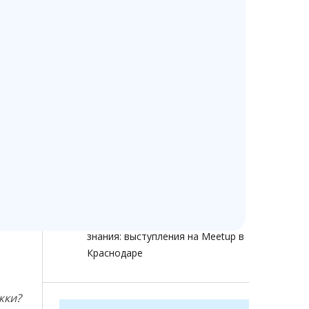
Изменение стоимости
Ветменеджер с 13 июля 2026
года
Ветменеджеру — 14 лет!
Как помочь сохранить доступ к
ветеринарным программам при
ограничениях интернета
Как ветеринарной клинике не
терять клиентов в 2026 году:
звонки, онлайн-запись, отзывы и
аналитика
Ветменеджер растет через
знания: выступления на Meetup в
Краснодаре
жки?