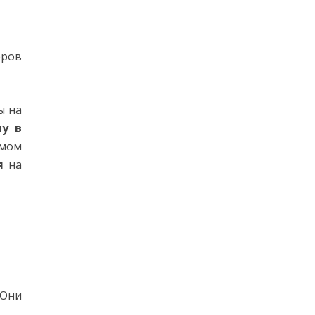
еров
ы на
му в
амом
я
на
 Они