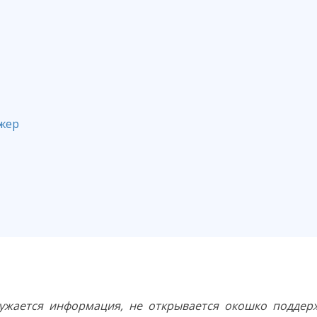
проблем в работе
жер
ти их
о устранения
ужается информация, не открывается окошко поддер