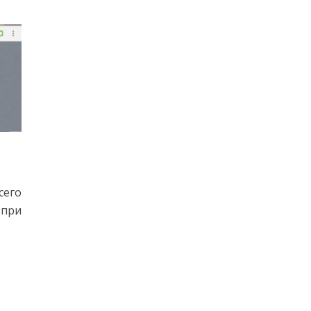
сего
 при