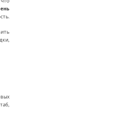
 что
чень
сть.
вить
дки,
овых
таб,