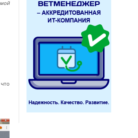
амой
 что