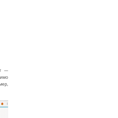
ет —
димо
мер,