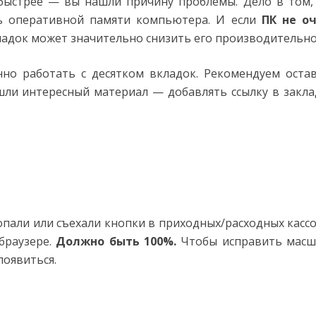
быстрее — вы нашли причину проблемы. Дело в том,
ть оперативной памяти компьютера. И если
ПК не о
ладок может значительно снизить его производительно
но работать с десятком вкладок. Рекомендуем оста
шли интересный материал — добавлять ссылку в закла
опали или съехали кнопки в приходных/расходных касс
браузере.
Должно быть 100%.
Чтобы исправить масш
появиться.