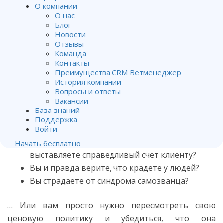
О компании
От
Владимир Хубирьянц
.
О нас
Опубликован
06.10.2017
.
Блог
Новости
Я не делаю скидок своим клиентам. И меня это
Отзывы
Команда
не смущает.
Контакты
Преимущества CRM Ветменеджер
Хорошо, коллеги-ветеринары, давайте сделаем
История компании
Вопросы и ответы
несколько упражнений по самоанализу. Ответьте
Вакансии
на следующие вопросы:
База знаний
Поддержка
Считаете ли вы свое дело важным?
Войти
Почему вы чувствуете себя виноватым, когда
Начать бесплатно
выставляете справедливый счет клиенту?
Вы и правда верите, что крадете у людей?
Вы страдаете от синдрома самозванца?
… Или вам просто нужно пересмотреть свою
ценовую политику и убедиться, что она