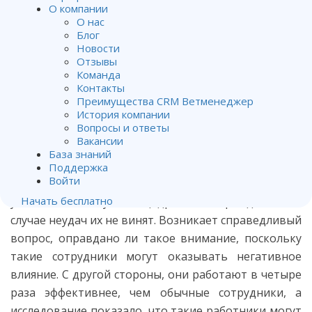
О компании
О нас
Дешевле нанять суперзвезду,
Блог
чем злонравного сотрудника
Новости
Отзывы
Команда
От
Владимир Хубирьянц
.
Контакты
Опубликован
18.10.2017
.
Преимущества CRM Ветменеджер
История компании
Вопросы и ответы
Нанять суперзвезду стало навязчивой идеей во
Вакансии
всем корпоративном мире. Они очень
База знаний
востребованы, к ним всегда повышенное
Поддержка
Войти
внимание, для них предоставляются лучшие
Начать бесплатно
условия, они получают щедрое вознаграждение, а в
случае неудач их не винят. Возникает справедливый
вопрос, оправдано ли такое внимание, поскольку
такие сотрудники могут оказывать негативное
влияние. С другой стороны, они работают в четыре
раза эффективнее, чем обычные сотрудники, а
исследование показало, что такие работники могут