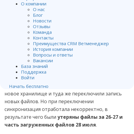
хранилища для клиник РФ
О компании
О нас
Блог
От
Алена Матвейчук
.
Новости
Отзывы
Опубликован
31.07.2023
.
Команда
Контакты
26 июля мы выпустили серьезное обновление, в
Преимущества CRM Ветменеджер
котором изменили хранилище файлов для клиник
История компании
Вопросы и ответы
из РФ (для дальнейшей безопасности и
Вакансии
предотвращения возможных блокировок доступа к
База знаний
данным).
Поддержка
Войти
Мы переместили старые загруженные файлы в
Начать бесплатно
новое хранилище и туда же переключили запись
новых файлов. Но при переключении
синхронизация отработала некорректно, в
результате чего были
утеряны файлы за 26-27 и
часть загруженных файлов 28 июля
.