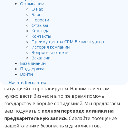
О компании
О нас
Блог
Новости
Отзывы
Команда
Контакты
Как работать в условиях
Преимущества CRM Ветменеджер
эпидемии
История компании
Вопросы и ответы
Вакансии
От
Алена Матвейчук
.
База знаний
Опубликован
18.03.2020
.
Поддержка
Войти
Многие клиники уже пострадали в связи с
Начать бесплатно
ситуацией с коронавирусом. Нашим клиентам
нужно вести бизнес и в то же время помочь
государству в борьбе с эпидемией. Мы предлагаем
вам подумать о
полном переводе клиники на
предварительную запись
. Сделайте посещение
вашей клиники безопасным для клиентов,