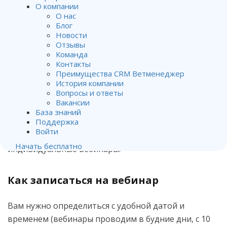
бесплатные индивидуальные
О компании
О нас
вебинары для клиник
Блог
Новости
Отзывы
От
Алена Матвейчук
.
Команда
Опубликован
19.05.2023
.
Контакты
Преимущества CRM Ветменеджер
Если вы только начали знакомство с программой и
История компании
Вопросы и ответы
у вас накопились вопросы, или же вы уже давно
Вакансии
работаете с Ветменеджером, но не освоили какой-
База знаний
Поддержка
либо из модулей, мы готовы вам помочь.
Войти
Поддержка Ветменеджер проводит
Начать бесплатно
индивидуальные вебинары.
Как записаться на вебинар
Вам нужно определиться с удобной датой и
временем (вебинары проводим в будние дни, с 10