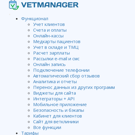
Функционал
Учет клиентов
Счета и оплаты
Онлайн-кассы
Медкарты пациентов
Учет в складе и ТМЦ
Расчет зарплаты
Рассылки e-mail и смс
Онлайн запись
Подключение телефонии
Автоматический сбор отзывов
Аналитика и отчеты
Перенос данных из других программ
Виджеты для сайта
10 способов сэкономить время в
Интеграторы + API
ветеринарной клинике
Мобильное приложение
Безопасность и бэкапы
Кабинет для клиентов
От
Владимир Хубирьянц
.
Сайт для ветклиники
Все функции
Опубликован
09.11.2016
.
Тарифы