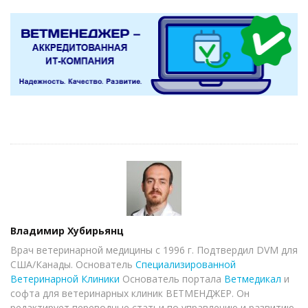
Author
Владимир Хубирьянц
Врач ветеринарной медицины с 1996 г. Подтвердил DVM для
США/Канады. Основатель
Специализированной
Ветеринарной Клиники
Основатель портала
Ветмедикал
и
софта для ветеринарных клиник ВЕТМЕНДЖЕР. Он
редактирует переводные статьи по управлению и развитию