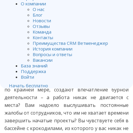
О компании
На сегодняшний день время – это деньги, и
О нас
ветеринарные клиники и их команды ощущают это
Блог
Новости
на себе, как никто другой. Мы предлагаем вам
Отзывы
несколько простых методов, которые помогут
Команда
увеличить эффективность
вашей работы,
Контакты
Преимущества CRM Ветменеджер
вернуть назад драгоценные потерянные минуты и
История компании
сосредоточиться на помощи животным, не тратя
Вопросы и ответы
время на ненужные мелочи.
Вакансии
База знаний
Поддержка
Вы наверняка сталкивались с ситуацией, когда все
Войти
члены вашей команды все время заняты – ну, или,
Начать бесплатно
по крайней мере, создают впечатление бурной
деятельности – а работа никак не двигается с
места? Вам надоело выслушивать постоянные
жалобы от сотрудников, что им не хватает времени
завершить начатые проекты? Вы чувствуете себя в
бассейне с крокодилами, из которого у вас никак не