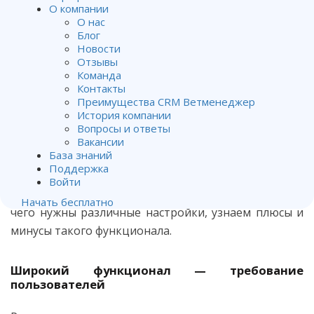
От
Алена Матвейчук
.
О компании
Опубликован
19.05.2017
.
О нас
Блог
Знакомясь с Ветменеджером впервые, некоторые
Новости
Отзывы
могут испугаться большого количества настроек в
Команда
программе. Но если разобраться, в этом есть
Контакты
Преимущества CRM Ветменеджер
значительный плюс. Программа разработана как
История компании
раз таким образом, чтобы каждый клиент смог
Вопросы и ответы
настроить ее под себя, и даже скрыть все лишнее.
Вакансии
База знаний
Быстрее освоить софт вам поможет материал
“Как
Поддержка
за тестовый период познакомиться с
Войти
Ветменеджером”
. А в этой статье мы разберем, для
Начать бесплатно
чего нужны различные настройки, узнаем плюсы и
минусы такого функционала.
Широкий функционал — требование
пользователей